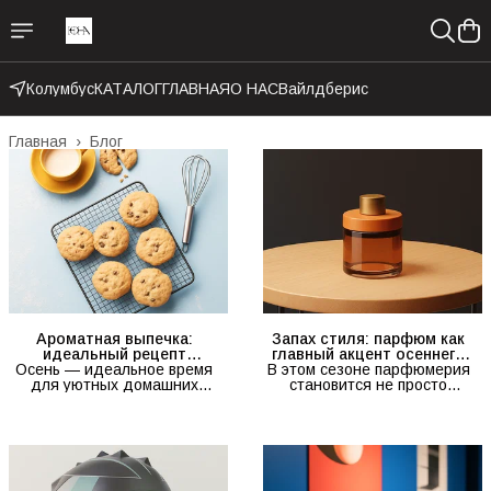
Колумбус
КАТАЛОГ
ГЛАВНАЯ
О НАС
Вайлдберис
Главная
›
Блог
Ароматная выпечка:
Запах стиля: парфюм как
идеальный рецепт
главный акцент осеннего
Осень — идеальное время
домашних печений
В этом сезоне парфюмерия
образа
для уютных домашних
становится не просто
посиделок с чашкой чая и
элементом ухода, а
свежей выпечкой. Сегодня
настоящим аксессуаром,
мы делимся простым
подчеркивающим
рецептом рассыпчатых
индивидуальность. Новые
печений, которые
ароматы осени удивляют
получаются нежными,
сложными композициями: