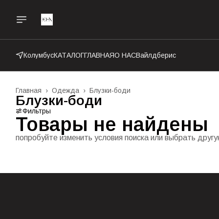
Колумбус
КАТАЛОГ
ГЛАВНАЯ
О НАС
Вайлдберис
Главная
›
Одежда
›
Блузки-боди
Блузки-боди
Фильтры
Товары не найдены
попробуйте изменить условия поиска или выбрать друг