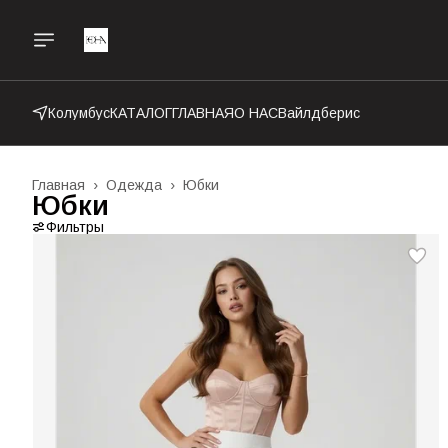
Колумбус
КАТАЛОГ
ГЛАВНАЯ
О НАС
Вайлдберис
Главная
›
Одежда
›
Юбки
Юбки
Фильтры