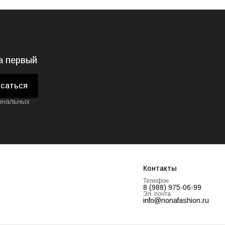
а первый
саться
ональных
Контакты
Телефон
8 (988) 975-06-99
Эл. почта
info@nonafashion.ru